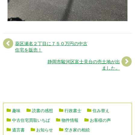
葵区瀬名２丁目に７５０万円の中古
住宅を販売！
静岡市駿河区富士見台の売土地が出
ました。
趣味
読書の感想
行政書士
住み替え
中古住宅買取いちば
物件情報
お客様の声
遺言書
お知らせ
空き家の相続