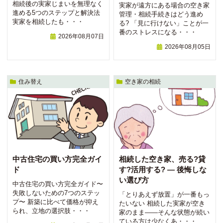
相続後の実家じまいを無理なく
実家が遠方にある場合の空き家
進める5つのステップと解決法
管理・相続手続きはどう進め
実家を相続したも・・・
る? 「見に行けない」ことが一
番のストレスになる・・・
2026年08月07日
2026年08月05日
住み替え
空き家の相続
中古住宅の買い方完全ガイ
相続した空き家、売る?貸
ド
す?活用する? ― 後悔しな
い選び方
中古住宅の買い方完全ガイド〜
失敗しないための7つのステッ
「とりあえず放置」が一番もっ
プ〜 新築に比べて価格が抑え
たいない 相続した実家が空き
られ、立地の選択肢・・・
家のまま——そんな状態が続い
ている方は少なくあ・・・