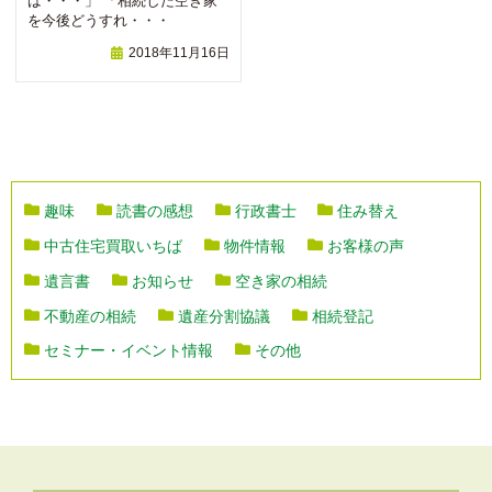
ば・・・」 「相続した空き家
を今後どうすれ・・・
2018年11月16日
趣味
読書の感想
行政書士
住み替え
中古住宅買取いちば
物件情報
お客様の声
遺言書
お知らせ
空き家の相続
不動産の相続
遺産分割協議
相続登記
セミナー・イベント情報
その他