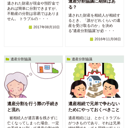
遺産分割協議に期限はあ
遺された財産が現金や預貯金で
る？
あれば簡単に分割できますが、
不動産の分割は容易ではありま
遺された財産を相続人が相続す
せん。 トラブルの・・・
るとき、「誰がどれくらいの遺
産を受け取るのか」を決め
2017年08月10日
る“遺産分割協議”が必・・・
2016年11月08日
遺産分割協議
遺産分割協議
遺産分割を行う際の手続き
遺産相続で兄弟で争わない
と流れ
ためにやっておくべきこと
被相続人が遺言書を残さずに
遺産相続には、とかくトラブル
亡くなってしまった場合、一定
がつきものであり、それは兄弟