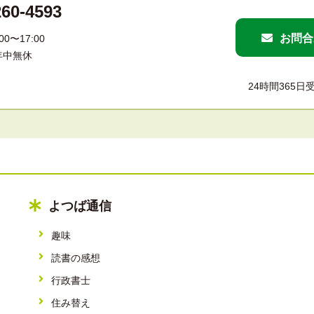
260-4593
お問合
0〜17:00
年中無休
24時間365
よつば通信
趣味
読書の感想
行政書士
住み替え