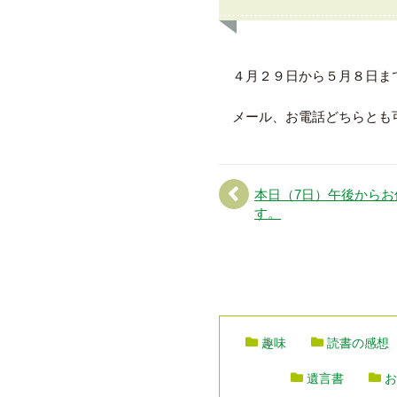
４月２９日から５月８日ま
メール、お電話どちらとも
本日（7日）午後からお
す。
趣味
読書の感想
遺言書