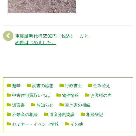
車庫証明代行5500円（税込） まと
め割はじめました。
趣味
読書の感想
行政書士
住み替え
中古住宅買取いちば
物件情報
お客様の声
遺言書
お知らせ
空き家の相続
不動産の相続
遺産分割協議
相続登記
セミナー・イベント情報
その他