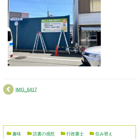
IMG_6417
趣味
読書の感想
行政書士
住み替え