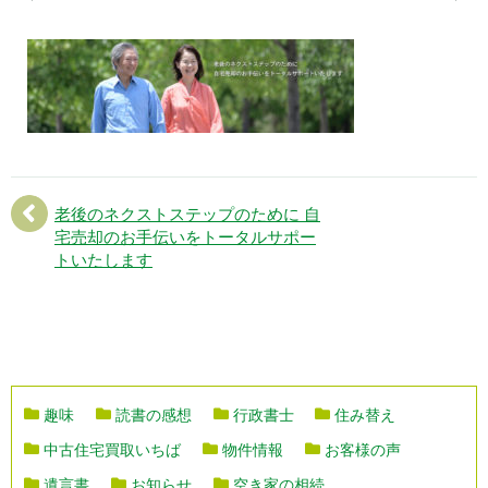
老後のネクストステップのために 自
宅売却のお手伝いをトータルサポー
トいたします
趣味
読書の感想
行政書士
住み替え
中古住宅買取いちば
物件情報
お客様の声
遺言書
お知らせ
空き家の相続